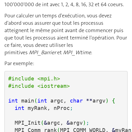
100'000'000 de int avec 1, 2, 4, 8, 16, 32 et 64 coeurs.
Pour calculer un temps d'exécution, vous devez
d'abord vous assurer que tout les processus
atteignent le même point avant de commencer puis
que tout les processus aient terminé l'opération. Pour
ce faire, vous devez utiliser les
primitives
MPI_Barrier
et
MPI_Wtime
.
Par exemple:
#include <mpi.h>
#include <iostream>
int
 main
(
int
 argc, 
char
**
argv
)
{
int
 myRank, nProc
;
  MPI_Init
(
&
argc, 
&
argv
)
;
  MPI_Comm_rank
(
MPI_COMM_WORLD, 
&
myRan