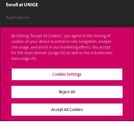
Enroll at UNIGE
Applications
Administrative procedures
By clicking “Accept All Cookies”, you agree to the storing of
cookies on your device to enhance site navigation, analyze
Ask a question
site usage, and assist in our marketing efforts. You accept
for the main domain (unige.ch) as well as the sub domains
Contact
(xxx.unige.ch).
Media
Cookies Settings
Library
University Structures
Reject All
Social Media
Accept All Cookies
Accreditation