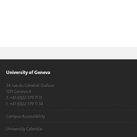
University of Geneva
24 rue du Général-Dufour
1211 Genève 4
T. +41 (0)22 379 71 11
F. +41 (0)22 379 11 34
Campus Accessibility
University Calendar