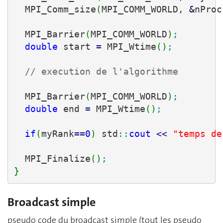
  MPI_Comm_size
(
MPI_COMM_WORLD, 
&
nProc
  MPI_Barrier
(
MPI_COMM_WORLD
)
;
double
 start 
=
 MPI_Wtime
(
)
;
// execution de l'algorithme
  MPI_Barrier
(
MPI_COMM_WORLD
)
;
double
 end 
=
 MPI_Wtime
(
)
;
if
(
myRank
==
0
)
 std
::
cout
<<
"temps de
  MPI_Finalize
(
)
;
}
Broadcast simple
pseudo code du broadcast simple (tout les pseudo