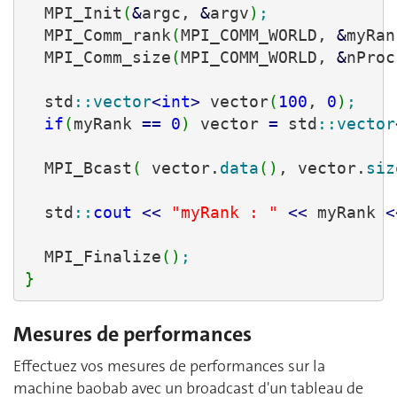
  MPI_Init
(
&
argc, 
&
argv
)
;
  MPI_Comm_rank
(
MPI_COMM_WORLD, 
&
myRan
  MPI_Comm_size
(
MPI_COMM_WORLD, 
&
nProc
  std
::
vector
<
int
>
 vector
(
100
, 
0
)
;
if
(
myRank 
==
0
)
 vector 
=
 std
::
vector
  MPI_Bcast
(
 vector.
data
(
)
, vector.
siz
  std
::
cout
<<
"myRank : "
<<
 myRank 
<
  MPI_Finalize
(
)
;
}
Mesures de performances
Effectuez vos mesures de performances sur la
machine baobab avec un broadcast d'un tableau de